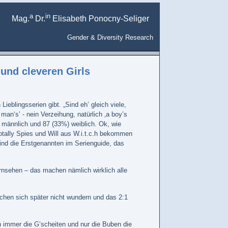
a
in
Mag.
Dr.
Elisabeth Ponocny-Seliger
Gender & Diversity Research
und cleveren Girls
eblingsserien gibt. „Sind eh’ gleich viele,
an‘s’ - nein Verzeihung, natürlich ‚a boy’s
) männlich und 87 (33%) weiblich. Ok, wie
otally Spies und Will aus W.i.t.c.h bekommen
ind die Erstgenannten im Serienguide, das
nsehen – das machen nämlich wirklich alle
dchen sich später nicht wundern und das 2:1
 immer die G’scheiten und nur die Buben die