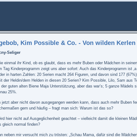
ebob, Kim Possible & Co. - Von wilden Kerlen 
cny-Seliger
e einmal ihr Kind, ob es glaubt, dass es mehr Buben oder Mädchen in seinen Li
in Tag Kinderprogramm zeigt uns aber sofort: Auch das Kinderprogramm ist ‚a m
Oder in harten Zahlen: 20 Serien macht 264 Figuren, und davon sind 177 (67%
mit der Heldin/dem Helden in diesen 20 Serien? Kim Possible, Lilo, Sam aus T
 der guten alten Biene Maja Unterstützung, aber das war’s; 5 ganze Mädels s
enau 25%.
jetzt aber nicht davon ausgegangen werden kann, dass auch mehr Buben fer
ichermaßen gern und häufig – fragt man sich: Warum ist das so?
rd hier nicht auf Ausgeglichenheit geachtet – vielleicht damit die kleinen Mä
s gleich normal finden?
n neben mir versucht mich zu trösten: „Schau Mama, dafür sind die Mädchen