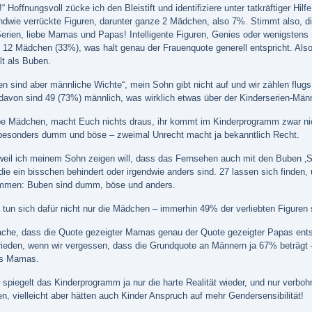
Hoffnungsvoll zücke ich den Bleistift und identifiziere unter tatkräftiger Hi
endwie verrückte Figuren, darunter ganze 2 Mädchen, also 7%. Stimmt also, di
Serien, liebe Mamas und Papas! Intelligente Figuren, Genies oder wenigstens S
 12 Mädchen (33%), was halt genau der Frauenquote generell entspricht. Also 
lt als Buben.
en sind aber männliche Wichte“, mein Sohn gibt nicht auf und wir zählen flu
 davon sind 49 (73%) männlich, was wirklich etwas über der Kinderserien-Männ
ebe Mädchen, macht Euch nichts draus, ihr kommt im Kinderprogramm zwar nich
 besonders dumm und böse – zweimal Unrecht macht ja bekanntlich Recht.
weil ich meinem Sohn zeigen will, dass das Fernsehen auch mit den Buben ‚Sc
 die ein bisschen behindert oder irgendwie anders sind. 27 lassen sich finde
mmen: Buben sind dumm, böse und anders.
n tun sich dafür nicht nur die Mädchen – immerhin 49% der verliebten Figuren 
ache, dass die Quote gezeigter Mamas genau der Quote gezeigter Papas ents
rieden, wenn wir vergessen, dass die Grundquote an Männern ja 67% beträgt –
ls Mamas.
ht spiegelt das Kinderprogramm ja nur die harte Realität wieder, und nur ver
en, vielleicht aber hätten auch Kinder Anspruch auf mehr Gendersensibilität!