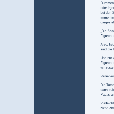
Dummen!“ 
oder irg
bei den 
immerhin
dargestel
„Die Bös
Figuren;
Also, li
sind die
Und nur 
Figuren,
wir zusa
Verliebe
Die Tats
dann zuf
Papas a
Vielleic
nicht leb