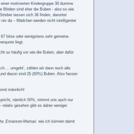
lfe einer motivierten Kindergruppe 30 dumme
e Blöden sind eher die Buben - also so wie
treber lassen sich 36 finden, darunter
nix da – Mädchen werden nicht intelligenter
gs 67 böse oder wenigstens sehr gemeine
erquote liegt.
t so häufig vor wie die Buben, aber dafür
h.... umgeht’, zählen wir dann noch alle
n, und davon sind 25 (93%) Buben. Also fassen
sind männlich!
pricht, nämlich 50%, stimmt uns auch nur
 relativ gesehen gibt es daher weniger
bohrte ‚Emanzen-Mamas’ wie ich können damit