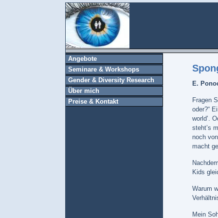
Angebote
Spong
Seminare & Workshops
Gender & Diversity Research
E. Pono
Über mich
Fragen Si
Preise & Kontakt
oder?“ E
world’. 
steht’s 
noch von
macht g
Nachdem 
Kids gle
Warum wi
Verhältni
Mein Soh